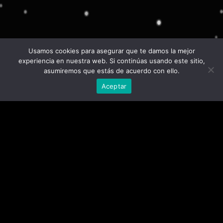
Usamos cookies para asegurar que te damos la mejor
experiencia en nuestra web. Si continúas usando este sitio,
asumiremos que estás de acuerdo con ello.
Aceptar
ACCEDE A BENEFICIOS
EXCLUSIVOS
Regístrate para recibir descuentos en: