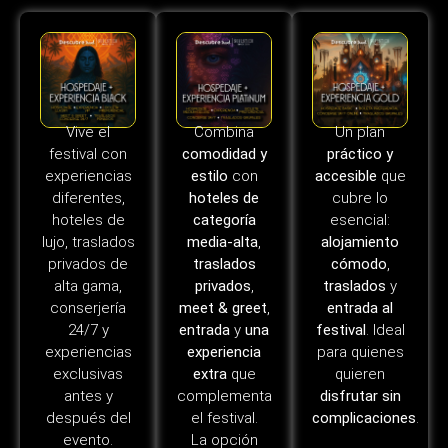
Vive el
Combina
Un plan
festival con
comodidad y
práctico y
experiencias
estilo
con
accesible
que
diferentes,
hoteles de
cubre lo
hoteles de
categoría
esencial:
lujo, traslados
media-alta
,
alojamiento
privados de
traslados
cómodo
,
alta gama,
privados
,
traslados
y
conserjería
meet & greet
,
entrada al
24/7 y
entrada
y
una
festival
. Ideal
experiencias
experiencia
para quienes
exclusivas
extra
que
quieren
antes y
complementa
disfrutar sin
después del
el festival.
complicaciones
.
evento.
La opción